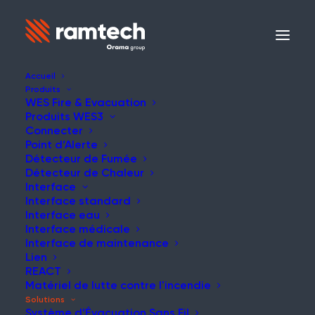
Accueil
Produits
WES Fire & Evacuation
Produits WES3
SOLUTION
Connecter
Point d’Alerte
Détecteur de Fumée
Système de Détection
Détecteur de Chaleur
Interface
de Fuites d’Eau
Interface standard
Interface eau
Interface médicale
Interface de maintenance
Détection des fuites d'eau avec
Lien
alertes en temps réel
REACT
Matériel de lutte contre l'incendie
Solutions
Système d’Évacuation Sans Fil