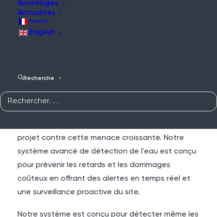
Stopper l'eau dans son
Avantages
Actualités
élan
French
English
Les dégâts des eaux sont le risque le plus
fréquent et le plus coûteux pour les équipes de
Recherche
construction, plus encore que les sinistres liés aux
incendies. Les sinistres de type Construction All
Risk (CAR) étant de plus en plus souvent liés à des
fuites d'eau, il est essentiel de protéger votre
projet contre cette menace croissante. Notre
système avancé de détection de l'eau est conçu
pour prévenir les retards et les dommages
coûteux en offrant des alertes en temps réel et
une surveillance proactive du site.
Notre système est conçu pour détecter même les