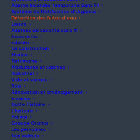
Alarme Incendie Temporaire Sans Fil
Système de Notification d’Urgence
Détection des fuites d'eau
DEMANDER UNE DÉMONSTRATION
Loisirs
Alarmes de sécurité sans fil
GAMME WES3
Études de Cas
Industries
La construction
Marine
Patrimoine
Modulaires et cabines
Industriel
Vide et vacant
Accueil
Détection des fuites d'eau
Bois
Rénovation et aménagement
Entreprise
Notre Histoire
L'histoire
Halma
INTRODUCTION
Groupe Orama
Les personnes
Nos valeurs