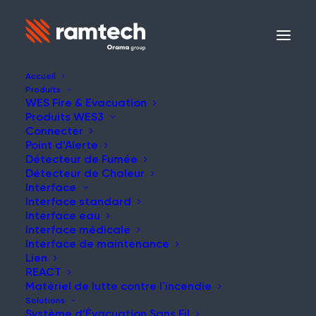
Accueil
Produits
WES Fire & Evacuation
Produits WES3
Connecter
Point d’Alerte
NOTRE HISTOIRE
Détecteur de Fumée
Détecteur de Chaleur
Interface
Brève histoire de
Interface standard
Interface eau
Ramtech
Interface médicale
Interface de maintenance
Lien
REACT
Matériel de lutte contre l'incendie
Solutions
Système d’Évacuation Sans Fil