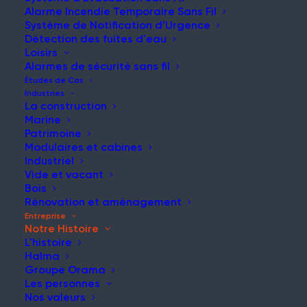
Alarme Incendie Temporaire Sans Fil
Système de Notification d’Urgence
Accueil
Notre Histoire
Détection des fuites d'eau
Loisirs
Alarmes de sécurité sans fil
Études de Cas
Industries
La construction
Marine
NOTRE HISTOIRE
Patrimoine
Modulaires et cabines
Industriel
Il était une fois
Vide et vacant
Bois
Rénovation et aménagement
Notre parcours pour devenir un
Entreprise
Notre Histoire
leader mondial
L'histoire
Halma
Groupe Orama
Nous avons parcouru un long chemin et nos
Les personnes
Nos valeurs
clients ont été au cœur de chaque étape. Depuis