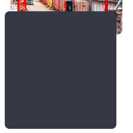
Nous sommes impatients de
soutenir Ramtech pour l'aider à
réaliser ses plans de croissance
ambitieux, qui permettront à
davantage de clients de sauver
des vies et de protéger des actifs
précieux.