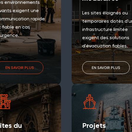
es environnements
ivants exigent une
Les sites éloignés ou
ommunication rapide
temporaires dotés d'u
 fiable en cas
infrastructure limitée
'urgence.
exigent des solutions
d'évacuation fiables.
EN SAVOIR PLUS
EN SAVOIR PLUS
ites du
Projets