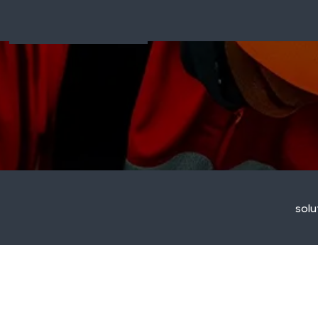
réponse rapide et la sécurité du site
Matériel de lutte
contre l'incendie
3
solu