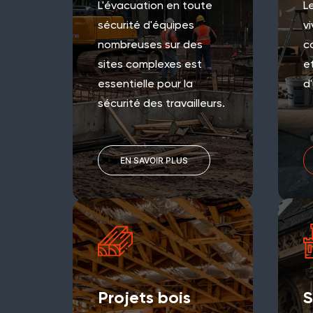
L'évacuation en toute
L
sécurité d'équipes
v
nombreuses sur des
c
sites complexes est
et
essentielle pour la
d
sécurité des travailleurs.
EN SAVOIR PLUS
Projets bois
S