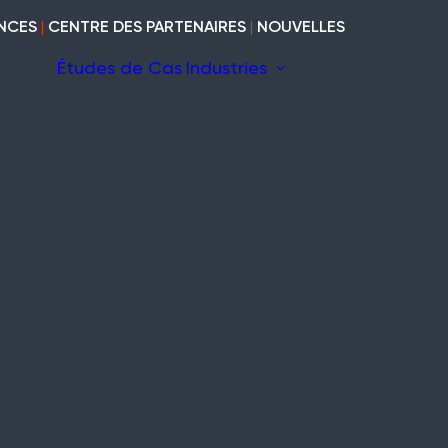
NCES
|
CENTRE DES PARTENAIRES
|
NOUVELLES
Études de Cas
Industries
s Fil
La construction
Marine
Fil
n
Patrimoine
Modulaires et
cabines
Industriel
uites
Vide et vacant
Bois
Rénovation et
curité
aménagement