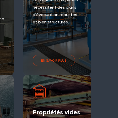
industrielles complexes
nécessitent des plans
d'évacuation robustes
ne
et bien structurés.
EN SAVOIR PLUS
Propriétés vides