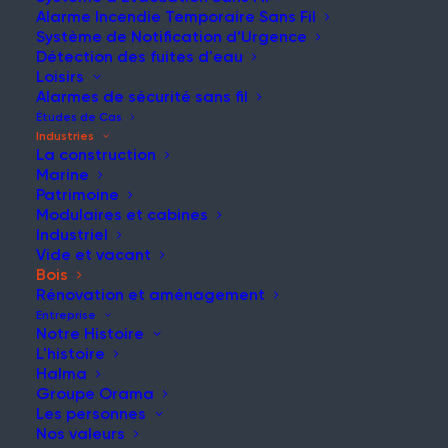
sécurité inhérents, les éléments
Alarme Incendie Temporaire Sans Fil
hautement combustibles
Système de Notification d’Urgence
nécessitant des solutions qui
Détection des fuites d'eau
Loisirs
garantissent la protection des
Alarmes de sécurité sans fil
travailleurs et de leur
Études de Cas
Industries
environnement à tout moment.
La construction
Marine
Patrimoine
Modulaires et cabines
Industriel
Vide et vacant
Bois
Rénovation et aménagement
DEMANDER UN DEVIS
Entreprise
Notre Histoire
L'histoire
Halma
Groupe Orama
Les personnes
Nos valeurs