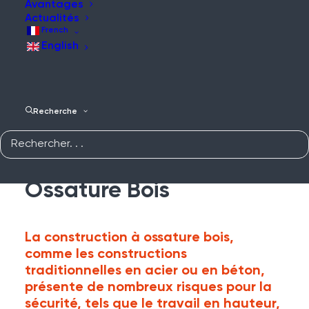
Accueil
Bois
Avantages
Actualités
French
English
BOIS
Recherche
Solutions De Sécurité
Pour La Construction À
Ossature Bois
La construction à ossature bois,
comme les constructions
traditionnelles en acier ou en béton,
présente de nombreux risques pour la
sécurité, tels que le travail en hauteur,