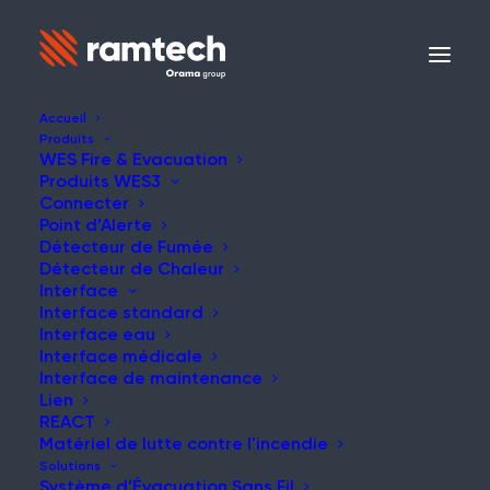
Accueil
Produits
WES Fire & Evacuation
Produits WES3
INDUSTRIES
Connecter
Point d’Alerte
Détecteur de Fumée
Construction à
Détecteur de Chaleur
Interface
ossature bois
Interface standard
Interface eau
Interface médicale
Interface de maintenance
Le travail sur les chantiers de
Lien
construction à ossature bois
REACT
Matériel de lutte contre l'incendie
présente des risques de
Solutions
Système d’Évacuation Sans Fil