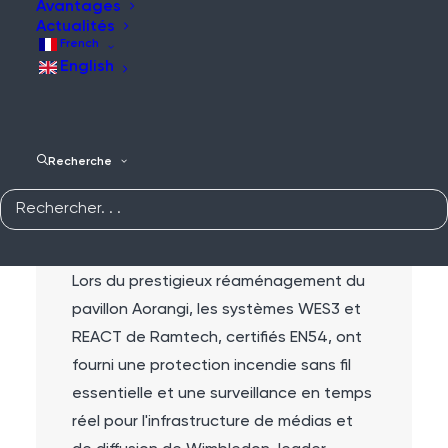
Avantages
Effectuer une recherche sur le site web
Actualités
pour trouver un contenu plus pertinent.
French
English
Recherche
Vue d'ensemble :
Lors du prestigieux réaménagement du
pavillon Aorangi, les systèmes WES3 et
REACT de Ramtech, certifiés EN54, ont
fourni une protection incendie sans fil
essentielle et une surveillance en temps
réel pour l'infrastructure de médias et