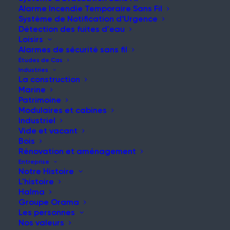
Alarme Incendie Temporaire Sans Fil
Système de Notification d’Urgence
Protection incendie critique
Détection des fuites d'eau
Loisirs
pour un site sportif mondial en
Alarmes de sécurité sans fil
direct
Études de Cas
Industries
La construction
Marine
Patrimoine
Modulaires et cabines
Industriel
Accueil
Wimbledon All England Lawn Tennis Club
Vide et vacant
Bois
Rénovation et aménagement
Entreprise
Notre Histoire
L'histoire
Halma
Groupe Orama
Les personnes
Recherche :
Nos valeurs