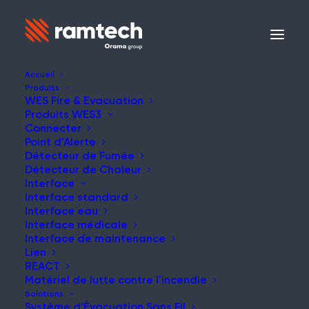
Accueil
Produits
WES Fire & Evacuation
Produits WES3
ÉTUDE DE CAS
Connecter
Point d’Alerte
Détecteur de Fumée
Détecteur de Chaleur
Interface
Interface standard
All England Lawn Tennis
Interface eau
Interface médicale
Club (AELTC),
Interface de maintenance
Lien
Wimbledon
REACT
Matériel de lutte contre l'incendie
Solutions
Système d’Évacuation Sans Fil