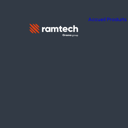
Accueil
Produits
NOS SUCCÈS
Études de
Découvrez comment WES, RE
aidé nos clients à protéger le