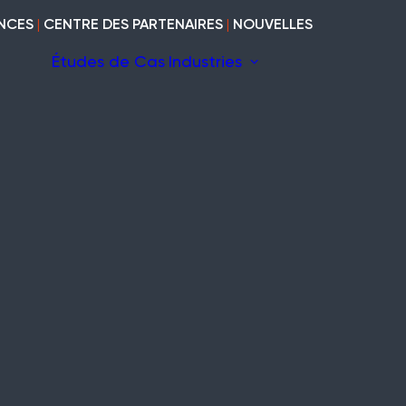
NCES
|
CENTRE DES PARTENAIRES
|
NOUVELLES
Études de Cas
Industries
s Fil
La construction
Marine
Fil
Patrimoine
Modulaires et
cabines
Industriel
uites
Vide et vacant
Bois
Rénovation et
curité
aménagement